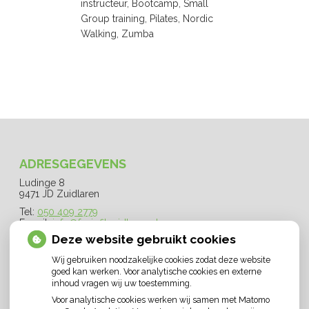
instructeur, Bootcamp, Small
Group training, Pilates, Nordic
Walking, Zumba
ADRESGEGEVENS
Ludinge 8
9471 JD Zuidlaren
Tel:
050 409 2779
E-mail:
info@fysiofitzuidlaren.nl
Deze website gebruikt cookies
OPENINGSTIJDEN
Wij gebruiken noodzakelijke cookies zodat deze website
goed kan werken. Voor analytische cookies en externe
Maandag:
07.30 - 21.30
inhoud vragen wij uw toestemming.
Dinsdag:
07.30 - 21.30
Voor analytische cookies werken wij samen met Matomo