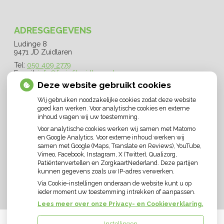
ADRESGEGEVENS
Ludinge 8
9471 JD Zuidlaren
Tel:
050 409 2779
E-mail:
info@fysiofitzuidlaren.nl
Deze website gebruikt cookies
OPENINGSTIJDEN
Wij gebruiken noodzakelijke cookies zodat deze website
goed kan werken. Voor analytische cookies en externe
Maandag:
07.30 - 21.30
inhoud vragen wij uw toestemming.
Dinsdag:
07.30 - 21.30
Voor analytische cookies werken wij samen met Matomo
en Google Analytics. Voor externe inhoud werken wij
Woensdag:
07.30 - 21.30
samen met Google (Maps, Translate en Reviews), YouTube,
Donderdag:
07.30 - 21.30
Vimeo, Facebook, Instagram, X (Twitter), Qualizorg,
Vrijdag:
07.30 - 19.30
Patiëntenvertellen en ZorgkaartNederland. Deze partijen
kunnen gegevens zoals uw IP-adres verwerken.
Zaterdag:
09.00 - 11.00
Via Cookie-instellingen onderaan de website kunt u op
ieder moment uw toestemming intrekken of aanpassen.
Lees meer over onze Privacy- en Cookieverklaring.
Instellingen